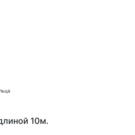
.
льца
длиной 10м.