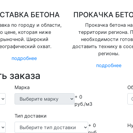
СТАВКА БЕТОНА
ПРОКАЧКА БЕТ
вка по городу и области,
Прокачка бетона на
о цене, которая ниже
территории региона. 
рыночной. Широкий
необходимости гото
еографический охват.
доставить технику в сос
регионы.
подробнее
подробнее
ь заказа
Марка
Об
+ 0
руб./м3
Тип доставки
+ 0
Ну
руб.