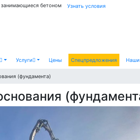
и занимающиеся бетоном
Узнать условия
Услуги
Цены
Спецпредложения
Наши
ования (фундамента)
основания (фундамент