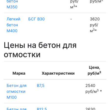
бетон
руб/
руб/м
3
М350
м
*
Легкий
БСГ В30
-
3620
бетон
руб/
3
М400
м
*
Цены на бетон для
отмостки
Цена,
3
Марка
Характеристики
руб/м
Бетон для
В7,5
2540
3
отмостки
руб/м
*
М100
Бетон для
В12,5
2630