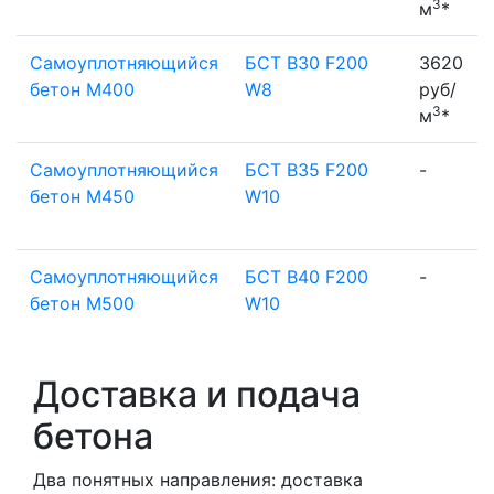
3
м
*
Самоуплотняющийся
БСТ B30 F200
3620
бетон М400
W8
руб/
3
м
*
Самоуплотняющийся
БСТ B35 F200
-
бетон М450
W10
Самоуплотняющийся
БСТ B40 F200
-
бетон М500
W10
Доставка и подача
бетона
Два понятных направления: доставка