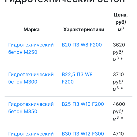
Цена,
руб/
3
Марка
Характеристики
м
Гидротехнический
B20 П3 W8 F200
3620
бетон М250
руб/
3
м
*
Гидротехнический
B22,5 П3 W8
3710
бетон М300
F200
руб/
3
м
*
Гидротехнический
B25 П3 W10 F200
4600
бетон М350
руб/
3
м
*
Гидротехнический
B30 П3 W12 F300
4710