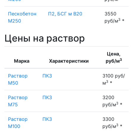
Пескобетон
П2, БСГ м В20
3550
3
М250
руб/м
*
Цены на раствор
Цена,
3
Марка
Характеристики
руб/м
Раствор
ПК3
3100 руб/
3
М50
м
*
Раствор
ПК3
3200
3
М75
руб/м
*
Раствор
ПК3
3300
3
М100
руб/м
*