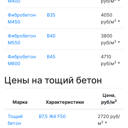
М400
руб/м
*
Фибробетон
В35
4050
3
М450
руб/м
*
Фибробетон
В40
3800
3
М550
руб/м
*
Фибробетон
В45
4710
3
М600
руб/м
*
Цены на тощий бетон
Цена,
3
Марка
Характеристики
руб/м
Тощий
B7,5 Ж4 F50
2720 руб/
3
бетон
м
*