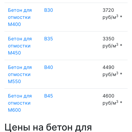
Бетон для
В30
3720
3
отмостки
руб/м
*
М400
Бетон для
В35
3350
3
отмостки
руб/м
*
М450
Бетон для
В40
4490
3
отмостки
руб/м
*
М550
Бетон для
В45
4600
3
отмостки
руб/м
*
М600
Цены на бетон для