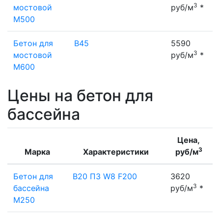
3
мостовой
руб/м
*
М500
Бетон для
В45
5590
3
мостовой
руб/м
*
М600
Цены на бетон для
бассейна
Цена,
3
Марка
Характеристики
руб/м
Бетон для
B20 П3 W8 F200
3620
3
бассейна
руб/м
*
М250