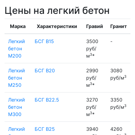
Цены на легкий бетон
Марка
Характеристики
Гравий
Гранит
Легкий
БСГ B15
3500
-
бетон
руб/
3
M200
м
*
Легкий
БСГ В20
2990
3080
3
бетон
руб/
руб/м
3
М250
м
*
Легкий
БСГ В22.5
3270
3350
3
бетон
руб/
руб/м
3
М300
м
*
Легкий
БСГ В25
3940
4260
3