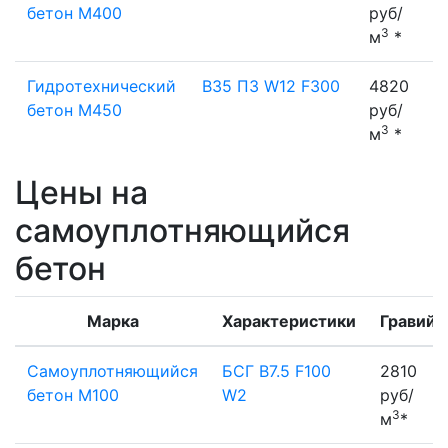
бетон М400
руб/
3
м
*
Гидротехнический
B35 П3 W12 F300
4820
бетон М450
руб/
3
м
*
Цены на
самоуплотняющийся
бетон
Марка
Характеристики
Гравий
Самоуплотняющийся
БСГ B7.5 F100
2810
бетон М100
W2
руб/
3
м
*